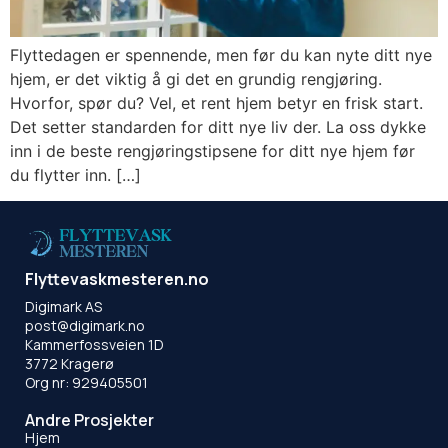
Flyttedagen er spennende, men før du kan nyte ditt nye
hjem, er det viktig å gi det en grundig rengjøring.
Hvorfor, spør du? Vel, et rent hjem betyr en frisk start.
Det setter standarden for ditt nye liv der. La oss dykke
inn i de beste rengjøringstipsene for ditt nye hjem før
du flytter inn. […]
Flyttevaskmesteren.no
Digimark AS
post@digimark.no
Kammerfossveien 1D
3772 Kragerø
Org nr: 929405501
Andre Prosjekter
Hjem