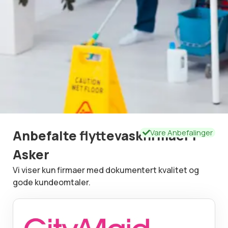
Anbefalte flyttevaskfirmaer i
Vare Anbefalinger
Asker
Vi viser kun firmaer med dokumentert kvalitet og
gode kundeomtaler.