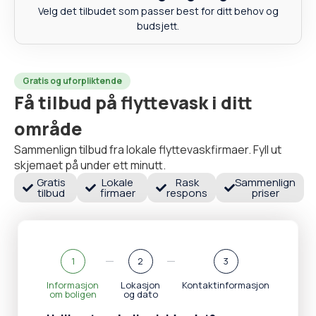
Velg det tilbudet som passer best for ditt behov og
budsjett.
Gratis og uforpliktende
Få tilbud på flyttevask i ditt
område
Sammenlign tilbud fra lokale flyttevaskfirmaer. Fyll ut
skjemaet på under ett minutt.
Gratis
Lokale
Rask
Sammenlign
tilbud
firmaer
respons
priser
1
2
3
Informasjon
Lokasjon
Kontaktinformasjon
om boligen
og dato