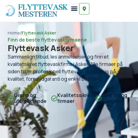
Home
/
Flyttevask Asker
Finn de beste flyttevaskfirmaene
Flyttevask Asker
Sammenlign tilbud, les anmeldelser og finn et
kvalitetsikret flyttevaskfirma i Asker. Alle firmaer på
siden tilbyr profesjonell flyttevask med fokus på
kvalitet, fornøydgaranti og enkel bestilling.
Gratis og
Kvalitetssikrede
Spar tid og
uforpliktende
firmaer
penger