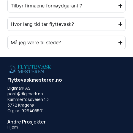
Tilbyr firmaene fornøydgaranti?
Hvor lang tid tar flyttevask?
Må jeg være til stede?
Flyttevaskmesteren.no
Digimark AS
post@digimark.no
Kammerfossveien 1D
3772 Kragerø
Org nr: 929405501
Andre Prosjekter
Hjem