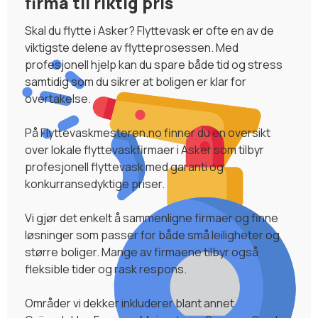
firma til riktig pris
Skal du flytte i Asker? Flyttevask er ofte en av de
viktigste delene av flytteprosessen. Med
profesjonell hjelp kan du spare både tid og stress
samtidig som du sikrer at boligen er klar for
overtakelse.
På Flyttevaskmesteren.no finner du en oversikt
over lokale flyttevaskfirmaer i Asker som tilbyr
profesjonell flyttevask med garanti og
konkurransedyktige priser.
Vi gjør det enkelt å sammenligne firmaer og finne
løsninger som passer for både små leiligheter og
større boliger. Mange av firmaene tilbyr også
fleksible tider og rask respons.
Områder vi dekker inkluderer blant annet