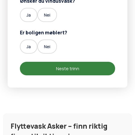
Ønsker du vindusvask?
Ja
Nei
Er boligen møblert?
Ja
Nei
Neste trinn
Flyttevask Asker – finn riktig