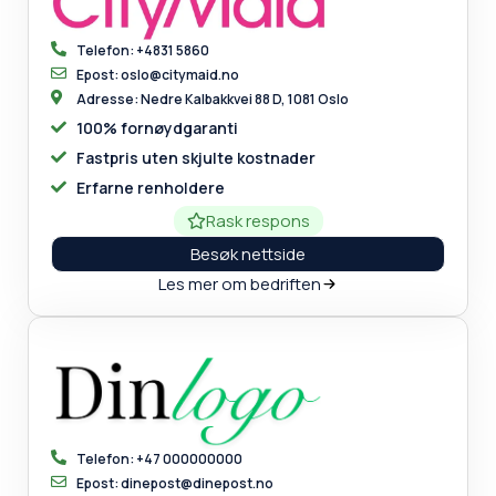
Telefon: +4831 5860
Epost: oslo@citymaid.no
Adresse: Nedre Kalbakkvei 88 D, 1081 Oslo
100% fornøydgaranti
Fastpris uten skjulte kostnader
Erfarne renholdere
Rask respons
Besøk nettside
Les mer om bedriften
Telefon: +47 000000000
Epost: dinepost@dinepost.no