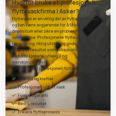
Hvorfor bruke et profesjonelt
flyttevaskfirma i Asker?
Flyttevask er en viktig del av flytteprosessen
og kan være avgjørende for å få tilbake
depositum eller sikre en problemfri
overtakelse. Profesjonelle flyttevaskfirmaer
har erfaring, riktig utstyr og gode rutiner for å
levere et resultat som tilfredsstiller kravene
fra både kjøpere, utleiere og
eiendomsmeglere.
Fordeler med profesjonell flyttevask:
Spar tid og krefter
Profesjonelt utført vask
Fornøydgaranti
Bedre resultat
Enklere flytteprosess