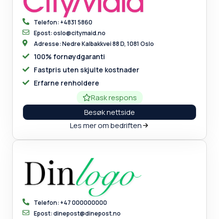
Telefon: +4831 5860
Epost: oslo@citymaid.no
Adresse: Nedre Kalbakkvei 88 D, 1081 Oslo
100% fornøydgaranti
Fastpris uten skjulte kostnader
Erfarne renholdere
Rask respons
Besøk nettside
Les mer om bedriften
Telefon: +47 000000000
Epost: dinepost@dinepost.no