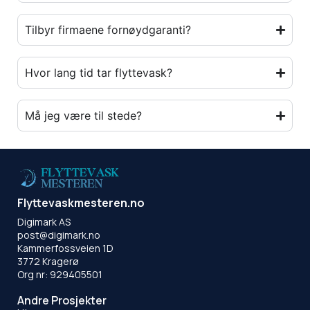
Tilbyr firmaene fornøydgaranti?
Hvor lang tid tar flyttevask?
Må jeg være til stede?
Flyttevaskmesteren.no
Digimark AS
post@digimark.no
Kammerfossveien 1D
3772 Kragerø
Org nr: 929405501
Andre Prosjekter