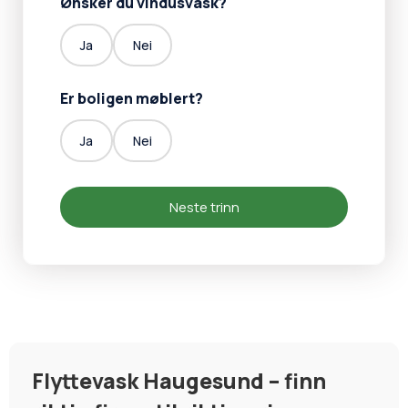
Ønsker du vindusvask?
Ja
Nei
Er boligen møblert?
Ja
Nei
Neste trinn
Flyttevask Haugesund – finn