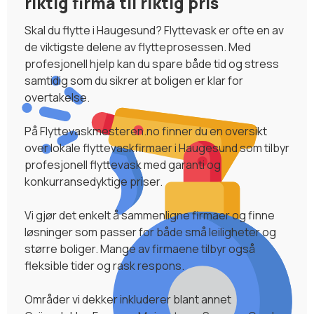
riktig firma til riktig pris
Skal du flytte i Haugesund? Flyttevask er ofte en av
de viktigste delene av flytteprosessen. Med
profesjonell hjelp kan du spare både tid og stress
samtidig som du sikrer at boligen er klar for
overtakelse.
På Flyttevaskmesteren.no finner du en oversikt
over lokale flyttevaskfirmaer i Haugesund som tilbyr
profesjonell flyttevask med garanti og
konkurransedyktige priser.
Vi gjør det enkelt å sammenligne firmaer og finne
løsninger som passer for både små leiligheter og
større boliger. Mange av firmaene tilbyr også
fleksible tider og rask respons.
Områder vi dekker inkluderer blant annet