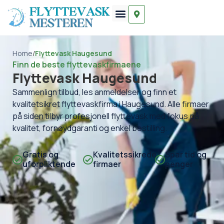
Home
/
Flyttevask Haugesund
Finn de beste flyttevaskfirmaene
Flyttevask Haugesund
Sammenlign tilbud, les anmeldelser og finn et
kvalitetsikret flyttevaskfirma i Haugesund. Alle firmaer
på siden tilbyr profesjonell flyttevask med fokus på
kvalitet, fornøydgaranti og enkel bestilling.
Gratis og
Kvalitetssikrede
Spar tid og
uforpliktende
firmaer
penger