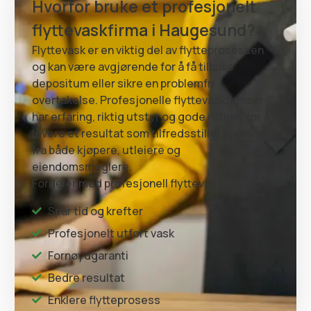
Hvorfor bruke et profesjonelt
flyttevaskfirma i Haugesund?
Flyttevask er en viktig del av flytteprosessen
og kan være avgjørende for å få tilbake
depositum eller sikre en problemfri
overtakelse. Profesjonelle flyttevaskfirmaer
har erfaring, riktig utstyr og gode rutiner for å
levere et resultat som tilfredsstiller kravene
fra både kjøpere, utleiere og
eiendomsmeglere.
Fordeler med profesjonell flyttevask:
Spar tid og krefter
Profesjonelt utført vask
Fornøydgaranti
Bedre resultat
Enklere flytteprosess