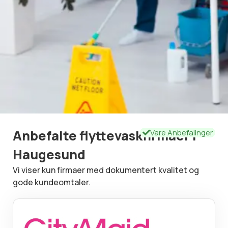
Anbefalte flyttevaskfirmaer i
Vare Anbefalinger
Haugesund
Vi viser kun firmaer med dokumentert kvalitet og
gode kundeomtaler.