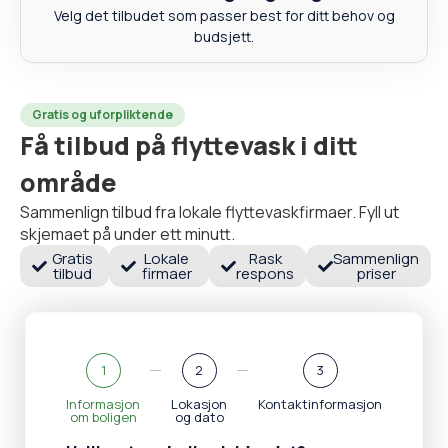
Velg det tilbudet som passer best for ditt behov og
budsjett.
Gratis og uforpliktende
Få tilbud på flyttevask i ditt
område
Sammenlign tilbud fra lokale flyttevaskfirmaer. Fyll ut
skjemaet på under ett minutt.
Gratis
Lokale
Rask
Sammenlign
tilbud
firmaer
respons
priser
1
2
3
Informasjon
Lokasjon
Kontaktinformasjon
om boligen
og dato