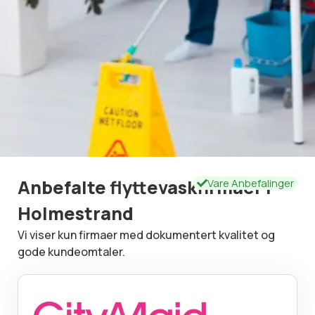
Anbefalte flyttevaskfirmaer i
Vare Anbefalinger
Holmestrand
Vi viser kun firmaer med dokumentert kvalitet og
gode kundeomtaler.