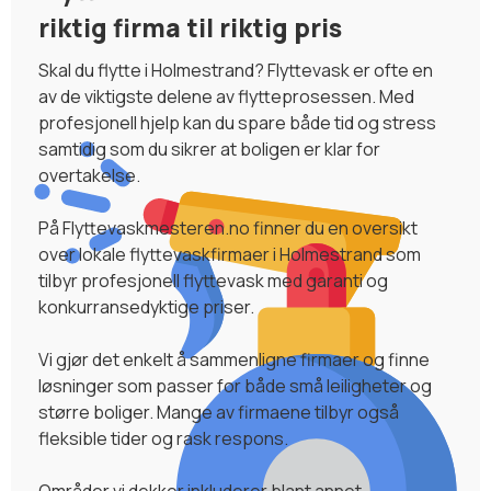
riktig firma til riktig pris
Skal du flytte i Holmestrand? Flyttevask er ofte en
av de viktigste delene av flytteprosessen. Med
profesjonell hjelp kan du spare både tid og stress
samtidig som du sikrer at boligen er klar for
overtakelse.
På Flyttevaskmesteren.no finner du en oversikt
over lokale flyttevaskfirmaer i Holmestrand som
tilbyr profesjonell flyttevask med garanti og
konkurransedyktige priser.
Vi gjør det enkelt å sammenligne firmaer og finne
løsninger som passer for både små leiligheter og
større boliger. Mange av firmaene tilbyr også
fleksible tider og rask respons.