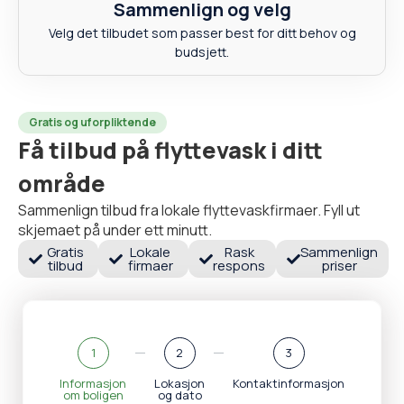
Sammenlign og velg
Velg det tilbudet som passer best for ditt behov og
budsjett.
Gratis og uforpliktende
Få tilbud på flyttevask i ditt
område
Sammenlign tilbud fra lokale flyttevaskfirmaer. Fyll ut
skjemaet på under ett minutt.
Gratis
Lokale
Rask
Sammenlign
tilbud
firmaer
respons
priser
1
2
3
Informasjon
Lokasjon
Kontaktinformasjon
om boligen
og dato