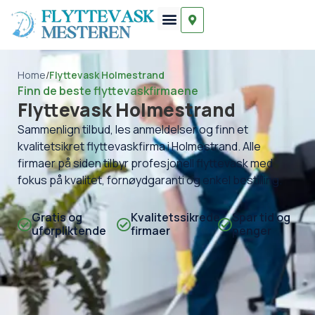
Home
/
Flyttevask Holmestrand
Finn de beste flyttevaskfirmaene
Flyttevask Holmestrand
Sammenlign tilbud, les anmeldelser og finn et
kvalitetsikret flyttevaskfirma i Holmestrand. Alle
firmaer på siden tilbyr profesjonell flyttevask med
fokus på kvalitet, fornøydgaranti og enkel bestilling.
Gratis og
Kvalitetssikrede
Spar tid og
uforpliktende
firmaer
penger