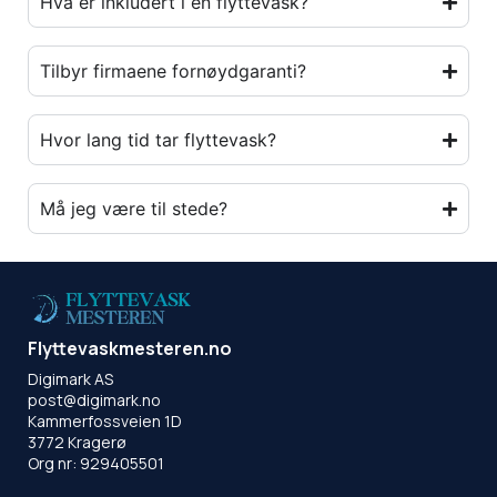
Hva er inkludert i en flyttevask?
Tilbyr firmaene fornøydgaranti?
Hvor lang tid tar flyttevask?
Må jeg være til stede?
Flyttevaskmesteren.no
Digimark AS
post@digimark.no
Kammerfossveien 1D
3772 Kragerø
Org nr: 929405501