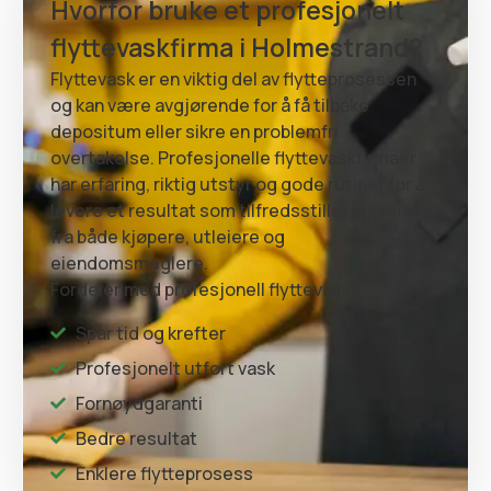
Hvorfor bruke et profesjonelt
flyttevaskfirma i Holmestrand?
Flyttevask er en viktig del av flytteprosessen
og kan være avgjørende for å få tilbake
depositum eller sikre en problemfri
overtakelse. Profesjonelle flyttevaskfirmaer
har erfaring, riktig utstyr og gode rutiner for å
levere et resultat som tilfredsstiller kravene
fra både kjøpere, utleiere og
eiendomsmeglere.
Fordeler med profesjonell flyttevask:
Spar tid og krefter
Profesjonelt utført vask
Fornøydgaranti
Bedre resultat
Enklere flytteprosess