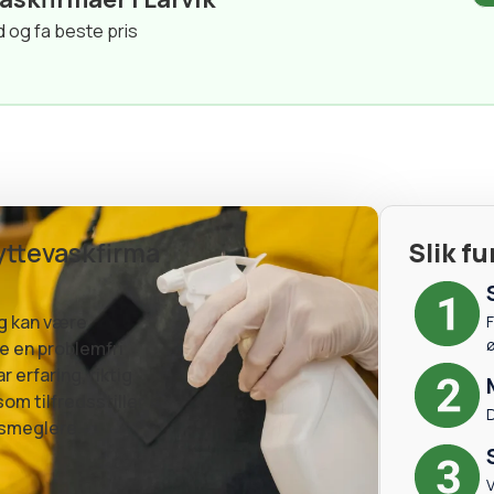
d og fa beste pris
lyttevaskfirma
Slik f
og kan være
F
re en problemfri
 erfaring, riktig
som tilfredsstiller
D
msmeglere.
V