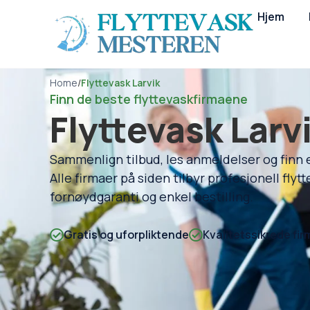
Hjem
Home
/
Flyttevask Larvik
Finn de beste flyttevaskfirmaene
Flyttevask Larv
Sammenlign tilbud, les anmeldelser og finn et
Alle firmaer på siden tilbyr profesjonell flyt
fornøydgaranti og enkel bestilling.
Gratis og uforpliktende
Kvalitetssikrede fir