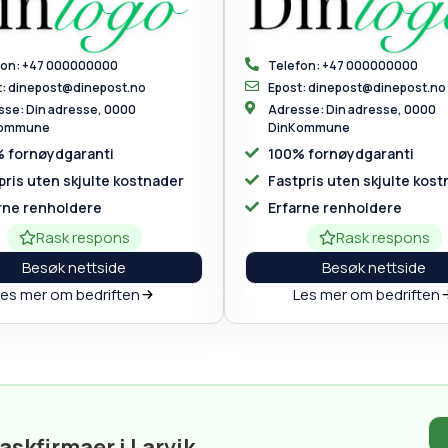
fon: +47 000000000
Telefon: +47 000000000
t: dinepost@dinepost.no
Epost: dinepost@dinepost.no
se: Din adresse, 0000
Adresse: Din adresse, 0000
Kommune
DinKommune
 fornøydgaranti
100% fornøydgaranti
pris uten skjulte kostnader
Fastpris uten skjulte kos
rne renholdere
Erfarne renholdere
Rask respons
Rask respons
Besøk nettside
Besøk nettside
Les mer om bedriften
Les mer om bedriften
vaskfirmaer i Larvik