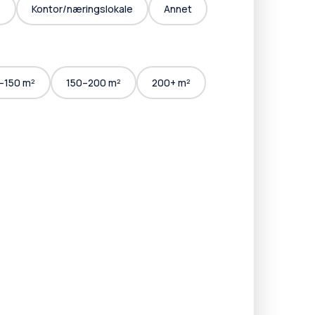
s
Kontor/næringslokale
Annet
–150 m²
150–200 m²
200+ m²