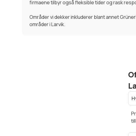
firmaene tilbyr også fleksible tider og rask resp
Områder vi dekker inkluderer blant annet Grüner
områder i Larvik.
Of
La
Hv
Pr
ti