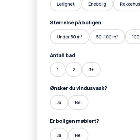
Leilighet
Enebolig
Rekkehu
Størrelse på boligen
Under 50 m²
50–100 m²
100
Antall bad
1
2
3+
Ønsker du vindusvask?
Ja
Nei
Er boligen møblert?
Ja
Nei