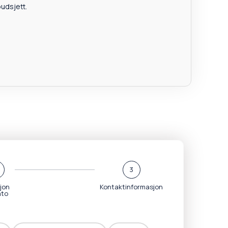
udsjett.
3
jon
Kontaktinformasjon
ato