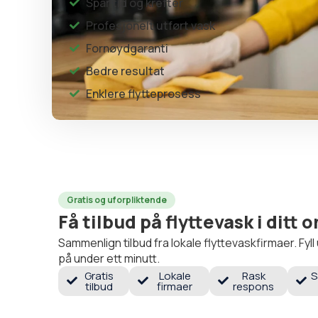
Spar tid og krefter
Profesjonelt utført vask
Fornøydgaranti
Bedre resultat
Enklere flytteprosess
Gratis og uforpliktende
Få tilbud på flyttevask i ditt
Sammenlign tilbud fra lokale flyttevaskfirmaer. Fyl
på under ett minutt.
Gratis
Lokale
Rask
S
tilbud
firmaer
respons