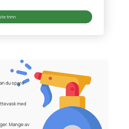
te trinn
kan du spare
lyttevask med
iger. Mange av