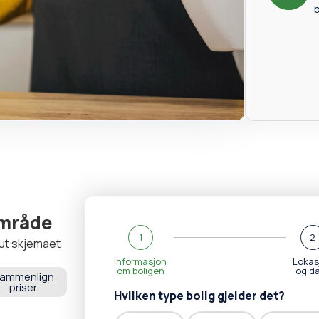
b
 område
1
2
l ut skjemaet
Informasjon
Lokas
om boligen
og d
ammenlign
priser
Hvilken type bolig gjelder det?