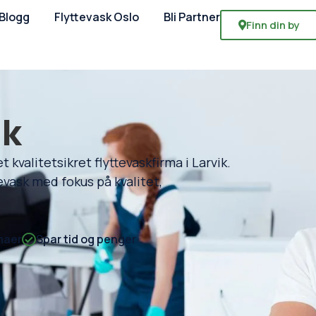
Blogg
Flyttevask Oslo
Bli Partner
Finn din by
ik
 kvalitetsikret flyttevaskfirma i Larvik.
tevask med fokus på kvalitet,
maer
Spar tid og penger