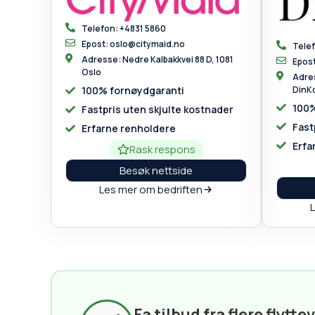
Telefon: +4831 5860
Epost: oslo@citymaid.no
Tele
Adresse: Nedre Kalbakkvei 88 D, 1081
Epos
Oslo
Adres
Din
100% fornøydgaranti
100%
Fastpris uten skjulte kostnader
Fast
Erfarne renholdere
Erfa
Rask respons
Besøk nettside
Les mer om bedriften
Fa tilbud fra flere flytte