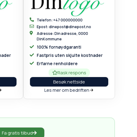
Telefon: +47 000000000
Epost: dinepost@dinepost.no
Adresse: Din adresse, 0000
DinKommune
100% fornøydgaranti
tnader
Fastpris uten skjulte kostnader
Erfarne renholdere
Rask respons
Besøk nettside
Les mer om bedriften
Fa gratis tilbud