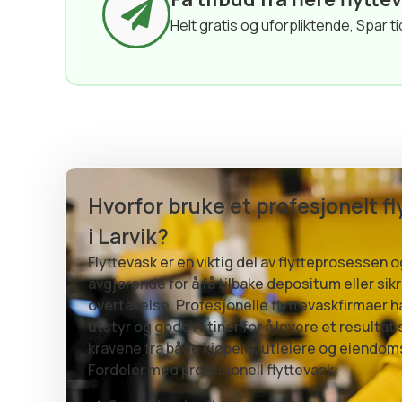
Helt gratis og uforpliktende, Spar ti
Hvorfor bruke et profesjonelt f
i Larvik?
Flyttevask er en viktig del av flytteprosessen 
avgjørende for å få tilbake depositum eller sik
overtakelse. Profesjonelle flyttevaskfirmaer har
utstyr og gode rutiner for å levere et resultat 
kravene fra både kjøpere, utleiere og eiendo
Fordeler med profesjonell flyttevask: