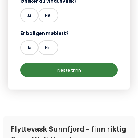
Ønsker du vindusvask?
Ja
Nei
Er boligen møblert?
Ja
Nei
Neste trinn
Flyttevask Sunnfjord – finn riktig