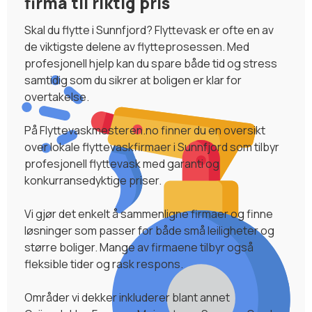
firma til riktig pris
Skal du flytte i Sunnfjord? Flyttevask er ofte en av
de viktigste delene av flytteprosessen. Med
profesjonell hjelp kan du spare både tid og stress
samtidig som du sikrer at boligen er klar for
overtakelse.
På Flyttevaskmesteren.no finner du en oversikt
over lokale flyttevaskfirmaer i Sunnfjord som tilbyr
profesjonell flyttevask med garanti og
konkurransedyktige priser.
Vi gjør det enkelt å sammenligne firmaer og finne
løsninger som passer for både små leiligheter og
større boliger. Mange av firmaene tilbyr også
fleksible tider og rask respons.
Områder vi dekker inkluderer blant annet