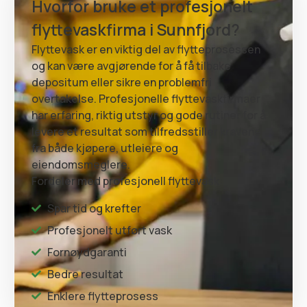
Hvorfor bruke et profesjonelt
flyttevaskfirma i Sunnfjord?
Flyttevask er en viktig del av flytteprosessen
og kan være avgjørende for å få tilbake
depositum eller sikre en problemfri
overtakelse. Profesjonelle flyttevaskfirmaer
har erfaring, riktig utstyr og gode rutiner for å
levere et resultat som tilfredsstiller kravene
fra både kjøpere, utleiere og
eiendomsmeglere.
Fordeler med profesjonell flyttevask:
Spar tid og krefter
Profesjonelt utført vask
Fornøydgaranti
Bedre resultat
Enklere flytteprosess