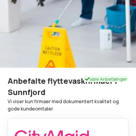
Anbefalte flyttevaskfirmaer i
Vare Anbefalinger
Sunnfjord
Vi viser kun firmaer med dokumentert kvalitet og
gode kundeomtaler.