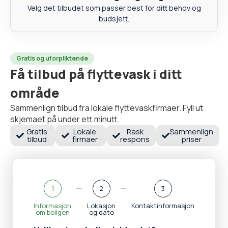
Velg det tilbudet som passer best for ditt behov og
budsjett.
Gratis og uforpliktende
Få tilbud på flyttevask i ditt
område
Sammenlign tilbud fra lokale flyttevaskfirmaer. Fyll ut
skjemaet på under ett minutt.
Gratis
Lokale
Rask
Sammenlign
tilbud
firmaer
respons
priser
1
2
3
Informasjon
Lokasjon
Kontaktinformasjon
om boligen
og dato