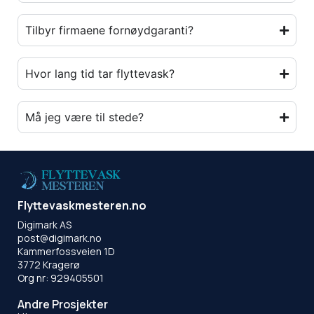
Tilbyr firmaene fornøydgaranti?
Hvor lang tid tar flyttevask?
Må jeg være til stede?
Flyttevaskmesteren.no
Digimark AS
post@digimark.no
Kammerfossveien 1D
3772 Kragerø
Org nr: 929405501
Andre Prosjekter