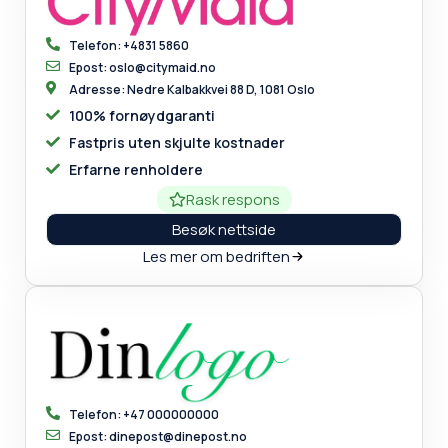
Telefon: +4831 5860
Epost: oslo@citymaid.no
Adresse: Nedre Kalbakkvei 88 D, 1081 Oslo
100% fornøydgaranti
Fastpris uten skjulte kostnader
Erfarne renholdere
Rask respons
Besøk nettside
Les mer om bedriften
Telefon: +47 000000000
Epost: dinepost@dinepost.no