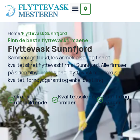
Home
/
Flyttevask Sunnfjord
Finn de beste flyttevaskfirmaene
Flyttevask Sunnfjord
Sammenlign tilbud, les anmeldelser og finn et
kvalitetsikret flyttevaskfirma i Sunnfjord. Alle firmaer
på siden tilbyr profesjonell flyttevask med fokus på
kvalitet, fornøydgaranti og enkel bestilling.
Gratis og
Kvalitetssikrede
Spar tid og
uforpliktende
firmaer
penger