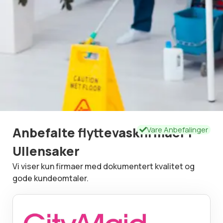
Anbefalte flyttevaskfirmaer i
Vare Anbefalinger
Ullensaker
Vi viser kun firmaer med dokumentert kvalitet og
gode kundeomtaler.