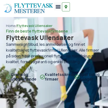
Home
/
Flyttevask Ullensaker
Finn de beste flyttevaskfirmaene
Flyttevask Ullensaker
Sammenlign tilbud, les anmeldelser og finn et
kvalitetsikret flyttevaskfirma i Ullensaker. Alle firmaer
på siden tilbyr profesjonell flyttevask med fokus på
kvalitet, fornøydgaranti og enkel bestilling.
Gratis og
Kvalitetssikrede
Spar tid og
uforpliktende
firmaer
penger