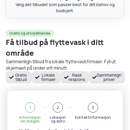
Velg det tilbudet som passer best for ditt behov og
budsjett.
Gratis og uforpliktende
Få tilbud på flyttevask i ditt
område
Sammenlign tilbud fra lokale flyttevaskfirmaer. Fyll ut
skjemaet på under ett minutt.
Gratis
Lokale
Rask
Sammenlign
tilbud
firmaer
respons
priser
1
2
3
Informasjon
Lokasjon
Kontaktinformasjon
om boligen
og dato