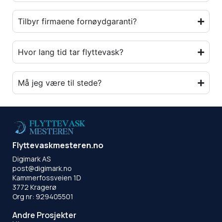
Tilbyr firmaene fornøydgaranti?
Hvor lang tid tar flyttevask?
Må jeg være til stede?
Flyttevaskmesteren.no
Digimark AS
post@digimark.no
Kammerfossveien 1D
3772 Kragerø
Org nr: 929405501
Andre Prosjekter