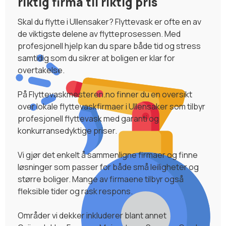
riktig firma til riktig pris
Skal du flytte i Ullensaker? Flyttevask er ofte en av
de viktigste delene av flytteprosessen. Med
profesjonell hjelp kan du spare både tid og stress
samtidig som du sikrer at boligen er klar for
overtakelse.
På Flyttevaskmesteren.no finner du en oversikt
over lokale flyttevaskfirmaer i Ullensaker som tilbyr
profesjonell flyttevask med garanti og
konkurransedyktige priser.
Vi gjør det enkelt å sammenligne firmaer og finne
løsninger som passer for både små leiligheter og
større boliger. Mange av firmaene tilbyr også
fleksible tider og rask respons.
Områder vi dekker inkluderer blant annet