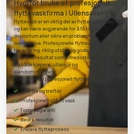
Hvorfor bruke et profesjonelt
flyttevaskfirma i Ullensaker?
Flyttevask er en viktig del av flytteprosessen
og kan være avgjørende for å få tilbake
depositum eller sikre en problemfri
overtakelse. Profesjonelle flyttevaskfirmaer
har erfaring, riktig utstyr og gode rutiner for å
levere et resultat som tilfredsstiller kravene
fra både kjøpere, utleiere og
eiendomsmeglere.
Fordeler med profesjonell flyttevask:
Spar tid og krefter
Profesjonelt utført vask
Fornøydgaranti
Bedre resultat
Enklere flytteprosess