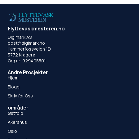
Flyttevaskmesteren.no
Digimark AS
post@digimark.no
Kammerfossveien 1D
3772 Kragerø
Org nr: 929405501
Andre Prosjekter
Hjem
Blogg
Skriv for Oss
områder
Østfold
Akershus
Oslo