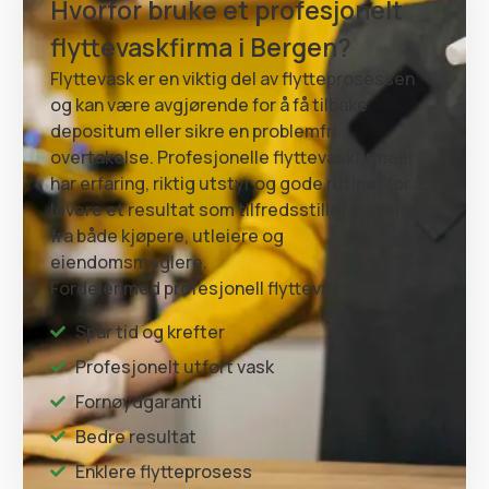
Hvorfor bruke et profesjonelt
flyttevaskfirma i Bergen?
Flyttevask er en viktig del av flytteprosessen
og kan være avgjørende for å få tilbake
depositum eller sikre en problemfri
overtakelse. Profesjonelle flyttevaskfirmaer
har erfaring, riktig utstyr og gode rutiner for å
levere et resultat som tilfredsstiller kravene
fra både kjøpere, utleiere og
eiendomsmeglere.
Fordeler med profesjonell flyttevask:
Spar tid og krefter
Profesjonelt utført vask
Fornøydgaranti
Bedre resultat
Enklere flytteprosess