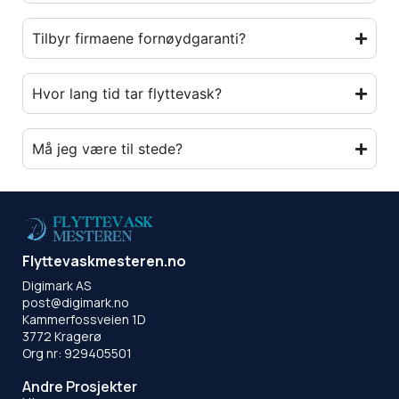
Tilbyr firmaene fornøydgaranti?
Hvor lang tid tar flyttevask?
Må jeg være til stede?
Flyttevaskmesteren.no
Digimark AS
post@digimark.no
Kammerfossveien 1D
3772 Kragerø
Org nr: 929405501
Andre Prosjekter