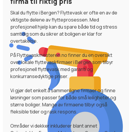
firma til riktig pris
Skal du flytte i Bergen? Flyttevask er ofte en av de
viktigste delene av flytteprosessen. Med
profesjonell hjelp kan du spare både tid og stress
samtidig som du sikrer at boligen er klar for
overtakelse.
På Flyttevaskmesteren.no finner du en oversikt
over lokale flyttevaskfirmaer i Bergen som tilbyr
profesjonell flyttevask med garanti og
konkurransedyktige priser.
Vi gjør det enkelt å sammenligne firmaer og finne
løsninger som passer for både små leiligheter og
større boliger. Mange av firmaene tilbyr også
fleksible tider og rask respons.
Områder vi dekker inkluderer blant annet