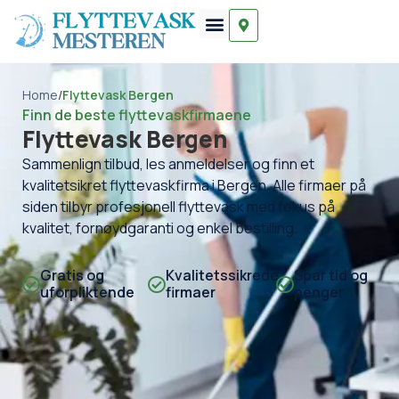
Home
/
Flyttevask Bergen
Finn de beste flyttevaskfirmaene
Flyttevask Bergen
Sammenlign tilbud, les anmeldelser og finn et
kvalitetsikret flyttevaskfirma i Bergen. Alle firmaer på
siden tilbyr profesjonell flyttevask med fokus på
kvalitet, fornøydgaranti og enkel bestilling.
Gratis og
Kvalitetssikrede
Spar tid og
uforpliktende
firmaer
penger