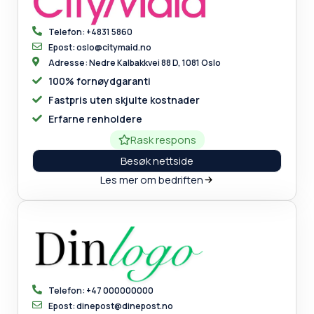
Telefon: +4831 5860
Epost: oslo@citymaid.no
Adresse: Nedre Kalbakkvei 88 D, 1081 Oslo
100% fornøydgaranti
Fastpris uten skjulte kostnader
Erfarne renholdere
Rask respons
Besøk nettside
Les mer om bedriften
Telefon: +47 000000000
Epost: dinepost@dinepost.no