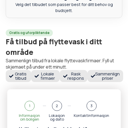
Velg det tilbudet som passer best for ditt behov og
budsjett.
Gratis og uforpliktende
Få tilbud på flyttevask i ditt
område
Sammenlign tilbud fra lokale flyttevaskfirmaer. Fyll ut
skjemaet på under ett minutt.
Gratis
Lokale
Rask
Sammenlign
tilbud
firmaer
respons
priser
1
2
3
Informasjon
Lokasjon
Kontaktinformasjon
om boligen
og dato