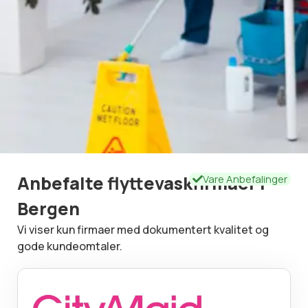
Anbefalte flyttevaskfirmaer i
Vare Anbefalinger
Bergen
Vi viser kun firmaer med dokumentert kvalitet og
gode kundeomtaler.