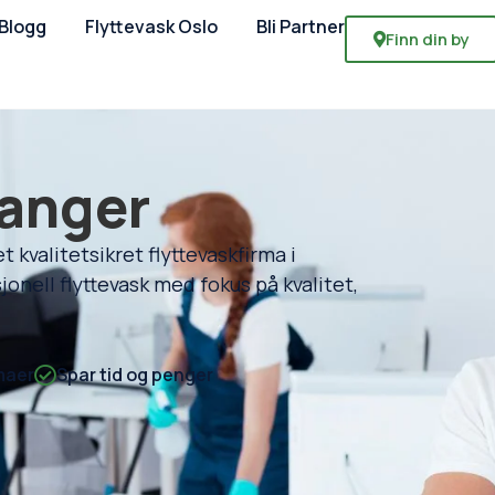
Blogg
Flyttevask Oslo
Bli Partner
Finn din by
vanger
 kvalitetsikret flyttevaskfirma i
jonell flyttevask med fokus på kvalitet,
maer
Spar tid og penger