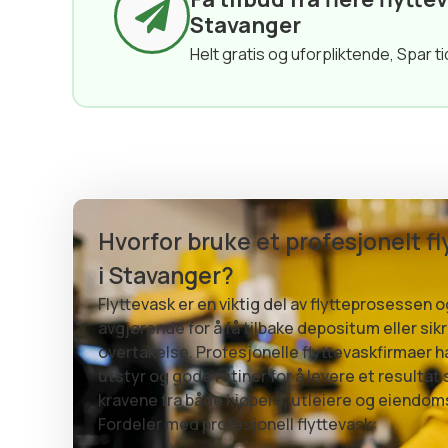
Stavanger
Helt gratis og uforpliktende, Spar ti
Hvorfor bruke et profesjonelt f
i Stavanger?
Flyttevask er en viktig del av flytteprosessen 
avgjørende for å få tilbake depositum eller sik
overtakelse. Profesjonelle flyttevaskfirmaer har
utstyr og gode rutiner for å levere et resultat 
kravene fra både kjøpere, utleiere og eiendo
Fordeler med profesjonell flyttevask: