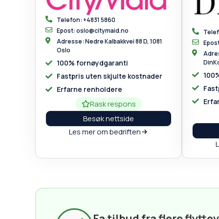
Telefon: +4831 5860
Epost: oslo@citymaid.no
Tele
Adresse: Nedre Kalbakkvei 88 D, 1081
Epos
Oslo
Adres
Din
100% fornøydgaranti
100%
Fastpris uten skjulte kostnader
Fast
Erfarne renholdere
Erfa
Rask respons
Besøk nettside
Les mer om bedriften
Fa tilbud fra flere flytte