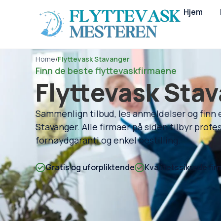
Hjem
Home
/
Flyttevask Stavanger
Finn de beste flyttevaskfirmaene
Flyttevask Sta
Sammenlign tilbud, les anmeldelser og finn et
Stavanger. Alle firmaer på siden tilbyr profes
fornøydgaranti og enkel bestilling.
Gratis og uforpliktende
Kvalitetssikrede fir