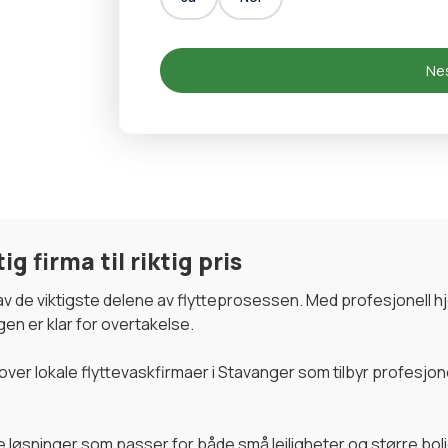
Nes
g firma til riktig pris
n av de viktigste delene av flytteprosessen. Med profesjonell h
gen er klar for overtakelse.
ver lokale flyttevaskfirmaer i Stavanger som tilbyr profesjone
ne løsninger som passer for både små leiligheter og større bol