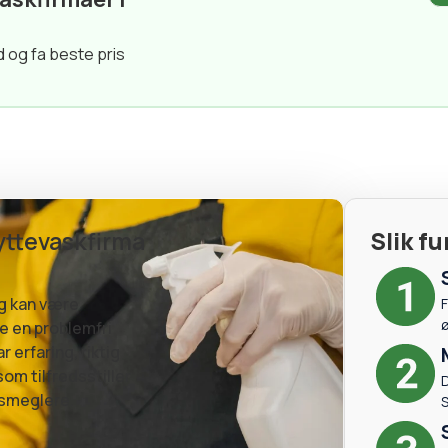
d og fa beste pris
lyttevaskfirma
Slik f
og kan være
F
re en problemfri
 erfaring, riktig
som tilfredsstiller
D
msmeglere.
S