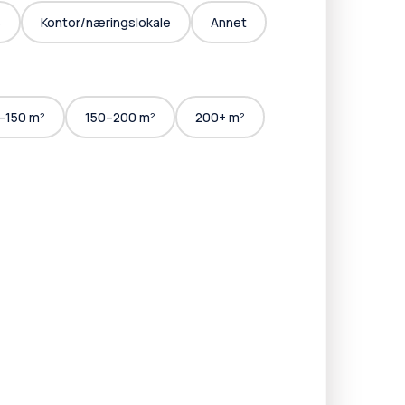
s
Kontor/næringslokale
Annet
–150 m²
150–200 m²
200+ m²