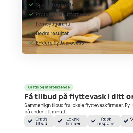
Spar tid og krefter
Profesjonelt utført vask
Fornøydgaranti
Bedre resultat
Enklere flytteprosess
Gratis og uforpliktende
Få tilbud på flyttevask i ditt
Sammenlign tilbud fra lokale flyttevaskfirmaer. Fyl
på under ett minutt.
Gratis
Lokale
Rask
S
tilbud
firmaer
respons