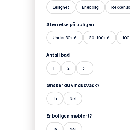
Leilighet
Enebolig
Rekkehu
Størrelse på boligen
Under 50 m²
50–100 m²
100
Antall bad
1
2
3+
Ønsker du vindusvask?
Ja
Nei
Er boligen møblert?
Ja
Nei