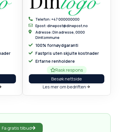
Telefon: +47 000000000
Epost: dinepost@dinepost.no
Adresse: Din adresse, 0000
DinKommune
100% fornøydgaranti
tnader
Fastpris uten skjulte kostnader
Erfarne renholdere
Rask respons
Besøk nettside
Les mer om bedriften
Fa gratis tilbud