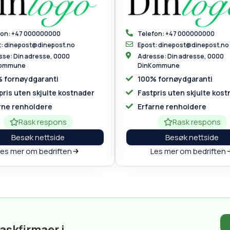
fon: +47 000000000
Telefon: +47 000000000
t: dinepost@dinepost.no
Epost: dinepost@dinepost.no
se: Din adresse, 0000
Adresse: Din adresse, 0000
Kommune
DinKommune
 fornøydgaranti
100% fornøydgaranti
pris uten skjulte kostnader
Fastpris uten skjulte kos
rne renholdere
Erfarne renholdere
Rask respons
Rask respons
Besøk nettside
Besøk nettside
Les mer om bedriften
Les mer om bedriften
vaskfirmaer i