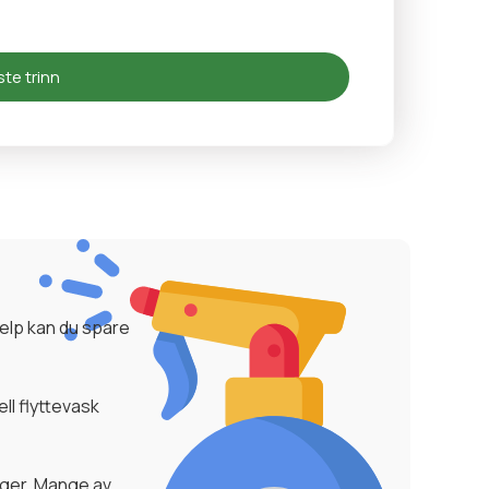
te trinn
jelp kan du spare
ll flyttevask
iger. Mange av