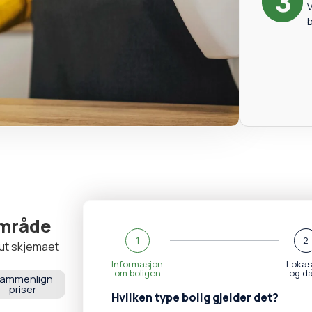
V
b
 område
1
2
l ut skjemaet
Informasjon
Lokas
om boligen
og d
ammenlign
priser
Hvilken type bolig gjelder det?